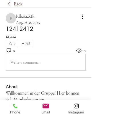
Back
fdlx022kfk
fdlx022kfk
August 31, 2025
12412412
123412
0
0
10
Write a comment...
About
Willkommen in der Gruppe! Hier können
sich Mitglieder austau
...
Read more
Phone
Email
Instagram
Members